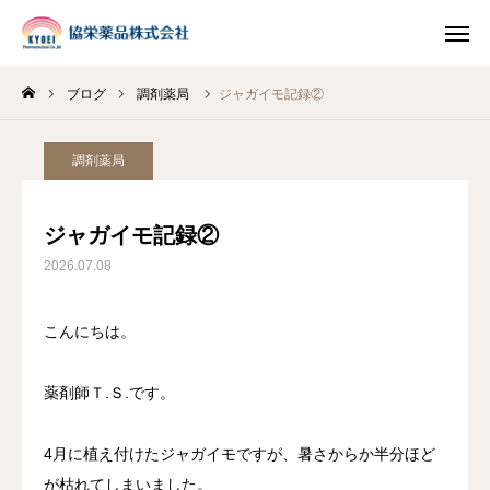
ブログ
調剤薬局
ジャガイモ記録②
INSTAGRAM
TIKTOK
調剤薬局
LINE
ジャガイモ記録②
HOME
2026.07.08
企業情報
こんにちは。
事業案内
薬剤師Ｔ.Ｓ.です。
ブログ
4月に植え付けたジャガイモですが、暑さからか半分ほど
お知らせ
が枯れてしまいました。