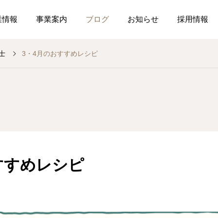
業情報
事業案内
ブログ
お知らせ
採用情報
士
3・4月のおすすめレシピ
お知らせ
社内行事
調剤薬局
介護事業
薬局
介
釣り部の活動
ぉ伊勢さん٩꒰ ๑′◡͐`꒱
2026.07.21
2026.07.01
すすめレシピ
食育ポスター7月号
介護だより7月号
コミュニケーションを大
2026.07.18
2026.07.18
局を運営しています
した在宅生活を送れるよ