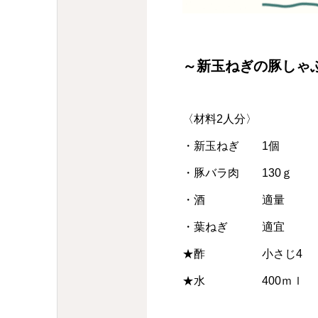
～新玉ねぎの豚しゃ
〈材料2人分
・新玉ねぎ 1
・豚バラ肉 1
・酒 適量
・葉ねぎ 適宜
★酢 小さじ4
★水 400ｍｌ