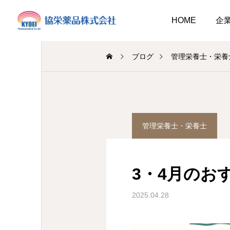
HOME
企
ブログ
管理栄養士・栄養
介護事業
総務のつぶやき
管理栄養士・栄養士
業
調剤
介護だより8月号
作ってみました、７月の
2026.08.01
おすすめレシピ
3・4月のお
介護だより8月号
 豊かに尊厳ある自立
2026.08.01
2026.07.25
大阪市内に9店舗の調剤薬
2025.04.28
支援いたします
…