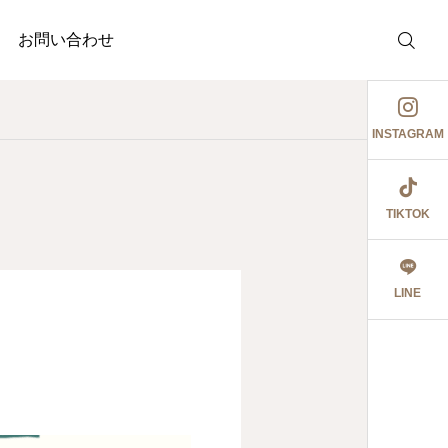
お問い合わせ
INSTAGRAM
TIKTOK
調剤薬局
介護事業
護事業
ジャガイモ記録③
祖母とデート٩꒰ ๑′◡͐`꒱
LINE
2026.06.08
食育ポスター6月号
切にし 豊かに尊厳ある自立
2026.07.14
2026.07.09
大阪市内に9店舗の調
うに支援いたします