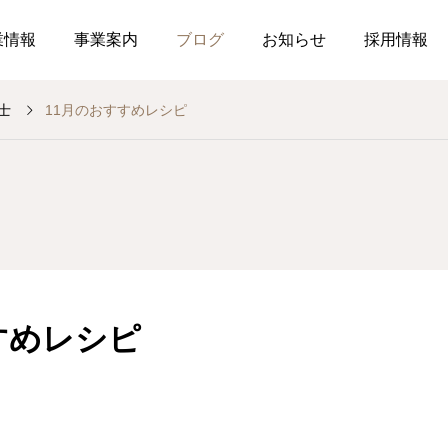
業情報
事業案内
ブログ
お知らせ
採用情報
士
11月のおすすめレシピ
お知らせ
社内行事
調剤薬局
介護事業
薬局
介
釣り部の活動
ぉ伊勢さん٩꒰ ๑′◡͐`꒱
2026.07.21
2026.07.01
すめレシピ
食育ポスター7月号
介護だより7月号
コミュニケーションを大
2026.07.18
2026.07.18
局を運営しています
した在宅生活を送れるよ