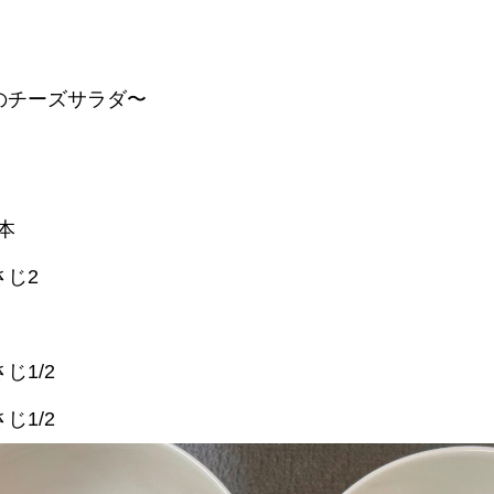
のチーズサラダ〜
本
さじ2
g
1/2
1/2