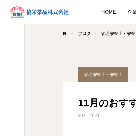
HOME
企
ブログ
管理栄養士・栄養
介護事業
総務のつぶやき
管理栄養士・栄養士
業
調剤
介護だより8月号
作ってみました、７月の
2026.08.01
おすすめレシピ
11月のおす
介護だより8月号
 豊かに尊厳ある自立
2026.08.01
2026.07.25
大阪市内に9店舗の調剤薬
2025.11.21
支援いたします
…