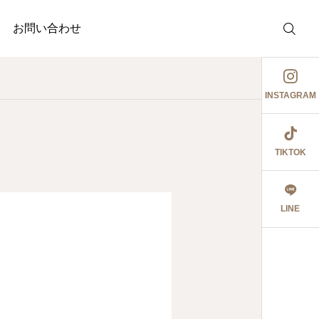
お問い合わせ
INSTAGRAM
TIKTOK
調剤薬局
介護事業
護事業
ジャガイモ記録③
祖母とデート٩꒰ ๑′◡͐`꒱
LINE
2026.06.08
食育ポスター6月号
切にし 豊かに尊厳ある自立
2026.07.14
2026.07.09
大阪市内に9店舗の調
うに支援いたします