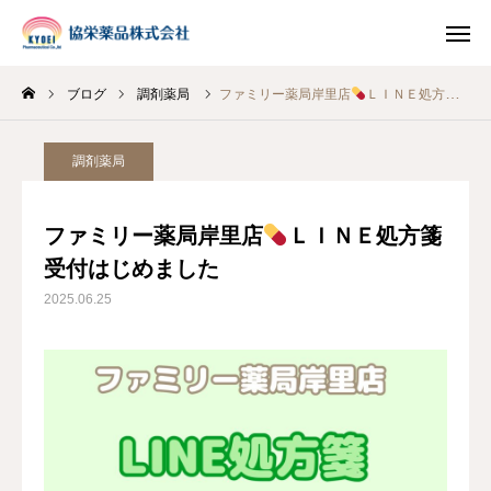
ブログ
調剤薬局
ファミリー薬局岸里店
ＬＩＮＥ処方箋受付はじめました
INSTAGRAM
TIKTOK
調剤薬局
LINE
ファミリー薬局岸里店
ＬＩＮＥ処方箋
HOME
受付はじめました
2025.06.25
企業情報
事業案内
ブログ
お知らせ