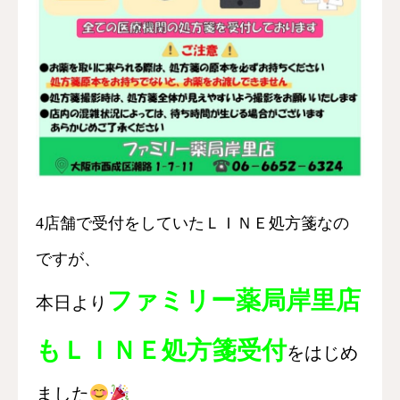
4店舗で受付をしていたＬＩＮＥ処方箋なの
ですが、
ファミリー薬局岸里店
本日より
もＬＩＮＥ処方箋受付
をはじめ
ました