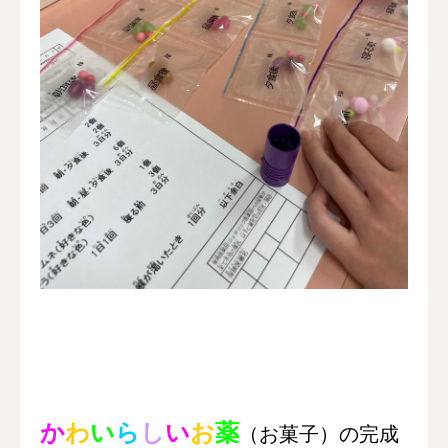
か
わ
い
ら
し
い
お
薬
（お菓子）の完
成